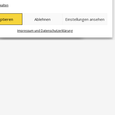
und Spieler können sich auf neue Impulse im
walten
Training freuen.
mehr lesen
ptieren
Ablehnen
Einstellungen ansehen
Impressum und Datenschutzerklärung