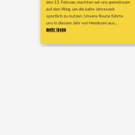
den 13. Februar, machten wir uns gemeinsam
auf den Weg, um die kalte Jahreszeit
sportlich zu nutzen. Unsere Route führte
uns in diesem Jahr von Hembsen aus...
mehr lesen
« Ältere Einträge