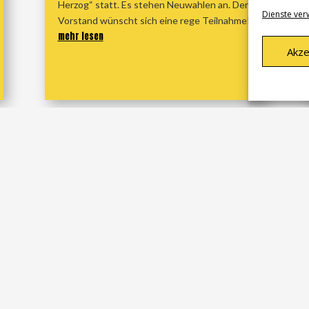
Herzog“ statt. Es stehen Neuwahlen an. Der
Dienste ver
Vorstand wünscht sich eine rege Teilnahme!
mehr lesen
Akze