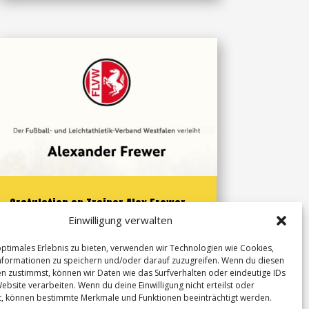
Gratulation an Trainer Alex Frewer
Einwilligung verwalten
28. Feb. 2026
optimales Erlebnis zu bieten, verwenden wir Technologien wie Cookies,
formationen zu speichern und/oder darauf zuzugreifen. Wenn du diesen
Der TuS 13 Hembsen gratuliert seinem
n zustimmst, können wir Daten wie das Surfverhalten oder eindeutige IDs
Trainer Alex Frewer zum Erwerb des
ebsite verarbeiten. Wenn du deine Einwilligung nicht erteilst oder
t, können bestimmte Merkmale und Funktionen beeinträchtigt werden.
Jugendtrainerzertifikats. Seine Spielerinnen