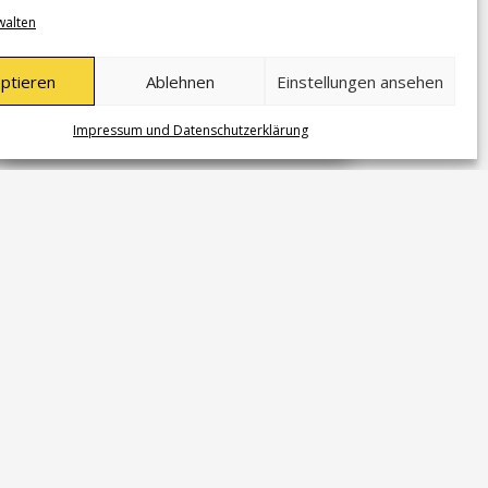
und Spieler können sich auf neue Impulse im
walten
Training freuen.
mehr lesen
ptieren
Ablehnen
Einstellungen ansehen
Impressum und Datenschutzerklärung