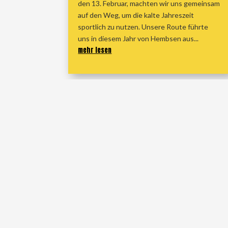
den 13. Februar, machten wir uns gemeinsam
auf den Weg, um die kalte Jahreszeit
sportlich zu nutzen. Unsere Route führte
uns in diesem Jahr von Hembsen aus...
mehr lesen
« Ältere Einträge