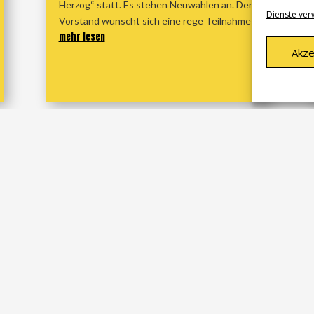
Herzog“ statt. Es stehen Neuwahlen an. Der
Dienste ver
Vorstand wünscht sich eine rege Teilnahme!
mehr lesen
Akze