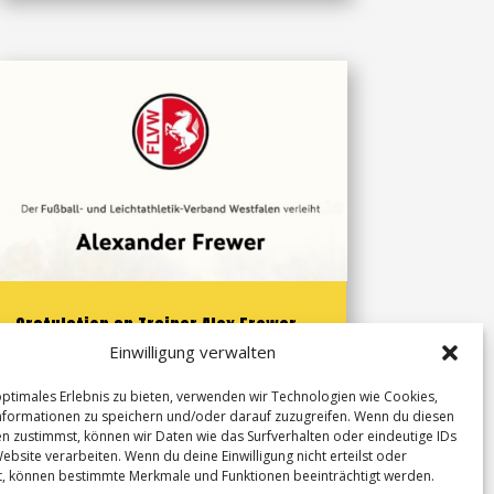
Gratulation an Trainer Alex Frewer
Einwilligung verwalten
28. Feb. 2026
optimales Erlebnis zu bieten, verwenden wir Technologien wie Cookies,
formationen zu speichern und/oder darauf zuzugreifen. Wenn du diesen
Der TuS 13 Hembsen gratuliert seinem
n zustimmst, können wir Daten wie das Surfverhalten oder eindeutige IDs
Trainer Alex Frewer zum Erwerb des
ebsite verarbeiten. Wenn du deine Einwilligung nicht erteilst oder
t, können bestimmte Merkmale und Funktionen beeinträchtigt werden.
Jugendtrainerzertifikats. Seine Spielerinnen